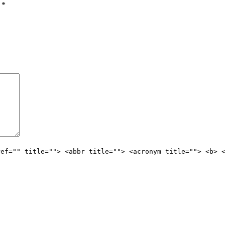
ы
*
ref="" title=""> <abbr title=""> <acronym title=""> <b> 