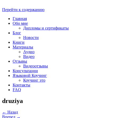
Перейти к содержанию
Главная
Обо мне
Дипломы и сертификаты
Блог
Новости
Книги
Материалы
Аудио
Видео
Отзывы
Видеоотзывы
Консультации
Языковой Коучинг
Коучинг это
Контакты
FAQ
druziya
←
Назад
Вперед
→