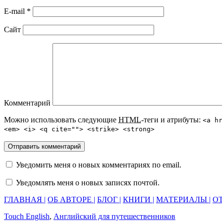
E-mail
*
Сайт
Комментарий
Можно использовать следующие
HTML
-теги и атрибуты:
<a h
<em> <i> <q cite=""> <strike> <strong>
Уведомить меня о новых комментариях по email.
Уведомлять меня о новых записях почтой.
ГЛАВНАЯ |
ОБ АВТОРЕ |
БЛОГ |
КНИГИ |
МАТЕРИАЛЫ |
ОТ
Touch English
,
Английский для путешественников