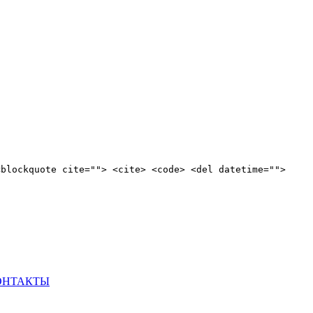
<blockquote cite=""> <cite> <code> <del datetime="">
ОНТАКТЫ