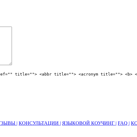
ref="" title=""> <abbr title=""> <acronym title=""> <b> 
ЗЫВЫ |
КОНСУЛЬТАЦИИ |
ЯЗЫКОВОЙ КОУЧИНГ |
FAQ |
К