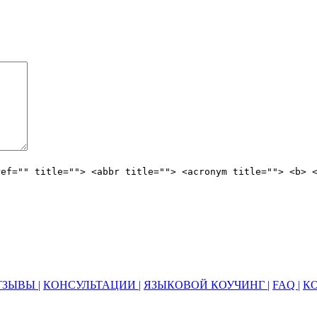
ref="" title=""> <abbr title=""> <acronym title=""> <b> 
ЗЫВЫ |
КОНСУЛЬТАЦИИ |
ЯЗЫКОВОЙ КОУЧИНГ |
FAQ |
К