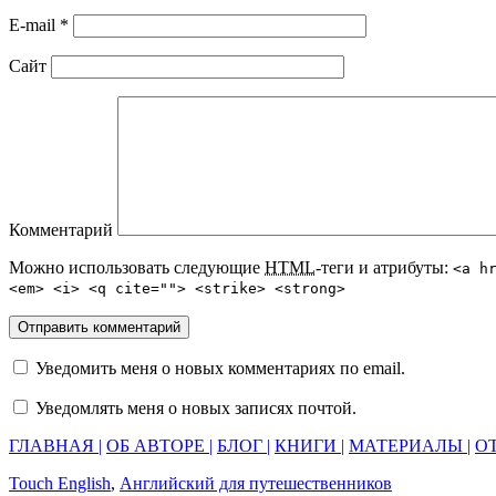
E-mail
*
Сайт
Комментарий
Можно использовать следующие
HTML
-теги и атрибуты:
<a h
<em> <i> <q cite=""> <strike> <strong>
Уведомить меня о новых комментариях по email.
Уведомлять меня о новых записях почтой.
ГЛАВНАЯ |
ОБ АВТОРЕ |
БЛОГ |
КНИГИ |
МАТЕРИАЛЫ |
ОТ
Touch English
,
Английский для путешественников