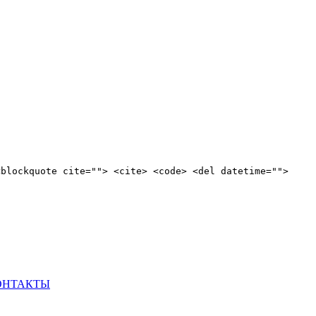
<blockquote cite=""> <cite> <code> <del datetime="">
ОНТАКТЫ