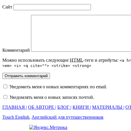
Сайт
Комментарий
Можно использовать следующие
HTML
-теги и атрибуты:
<a h
<em> <i> <q cite=""> <strike> <strong>
Уведомить меня о новых комментариях по email.
Уведомлять меня о новых записях почтой.
ГЛАВНАЯ |
ОБ АВТОРЕ |
БЛОГ |
КНИГИ |
МАТЕРИАЛЫ |
ОТ
Touch English
,
Английский для путешественников