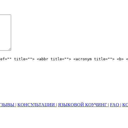
ref="" title=""> <abbr title=""> <acronym title=""> <b> 
ЗЫВЫ |
КОНСУЛЬТАЦИИ |
ЯЗЫКОВОЙ КОУЧИНГ |
FAQ |
К